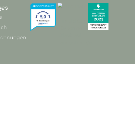
ges
e
uch
wohnungen