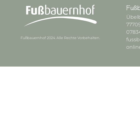
Fuß
Übel
7770
07834
Fußbauernhof 2024. Alle Rechte Vorbehalten.
fuss
onlin