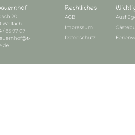
bauernhof
Rechtliches
Wichti
bach 20
AGB
Ausflüg
9 Wolfach
Impressum
Gästeb
 / 85 97 07
Datenschutz
Ferien
bauernhof@t-
e.de