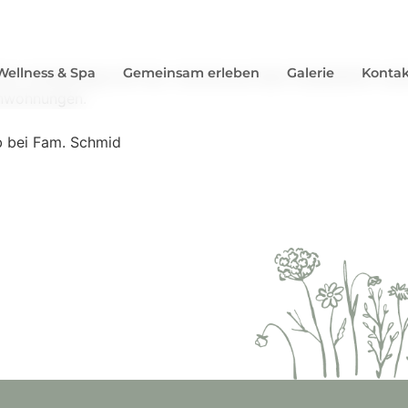
Wellness & Spa
Gemeinsam erleben
Galerie
Kontak
nen Urlaubstage bei Fam. Schmid auf dem Fussbühlhof verbr
enwohnungen.
b bei Fam. Schmid